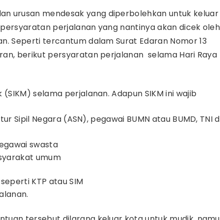
an urusan mendesak yang diperbolehkan untuk keluar
 persyaratan perjalanan yang nantinya akan dicek ole
an. Seperti tercantum dalam Surat Edaran Nomor 13
ran, berikut persyaratan perjalanan selama Hari Raya
 (SIKM) selama perjalanan. Adapun SIKM ini wajib
ratur Sipil Negara (ASN), pegawai BUMN atau BUMD, TNI 
pegawai swasta
masyarakat umum
seperti KTP atau SIM
jalanan.
tuan tersebut dilarang keluar kota untuk mudik, nam